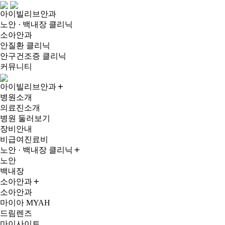
아이빌리브안과
노안 · 백내장 클리닉
소아안과
안질환 클리닉
안구건조증 클리닉
커뮤니티
아이빌리브안과
병원소개
의료진소개
병원 둘러보기
장비안내
비급여진료비
노안 · 백내장 클리닉
노안
백내장
소아안과
소아안과
마이아 MYAH
드림렌즈
마이사이트